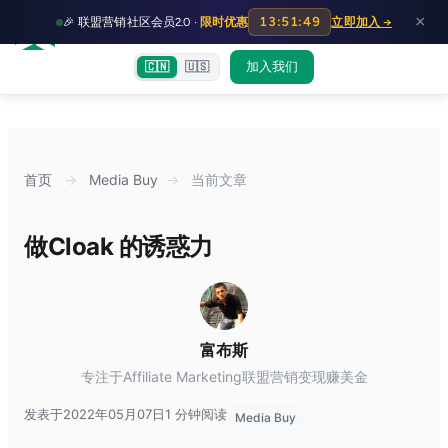
HOT
HO
×
13:51:49
🎉 联盟营销社区会员2.0 ·
限时优惠
立即加入 →
富裕者联盟
首页
文章
训练营
出海教程
认知偏差指南
社群交流
加入我们
🇨🇳
🇺🇸
首页
→
Media Buy
→
当前文章
做Cloak 的诱惑力
富布斯
专注于Affiliate Marketing联盟营销变现赚美金
发表于2022年05月07日
1 分钟阅读
Media Buy