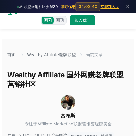
HOT
HO
×
04:02:38
🎉 联盟营销社区会员2.0 ·
限时优惠
立即加入 →
富裕者联盟
首页
文章
训练营
出海教程
认知偏差指南
社群交流
加入我们
🇨🇳
🇺🇸
首页
→
Wealthy Affiliate老牌联盟
→
当前文章
Wealthy Affiliate 国外网赚老牌联盟
营销社区
富布斯
专注于Affiliate Marketing联盟营销变现赚美金
发表于2017年12月12日
1 分钟阅读