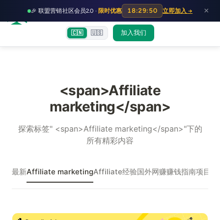
HOT
HO
×
18:29:50
🎉 联盟营销社区会员2.0 ·
限时优惠
立即加入 →
富裕者联盟
首页
文章
训练营
出海教程
认知偏差指南
社群交流
加入我们
🇨🇳
🇺🇸
<span>Affiliate
marketing</span>
探索标签" <span>Affiliate marketing</span>"下的
所有精彩内容
最新
Affiliate marketing
Affiliate经验
国外网赚
赚钱指南
项目实