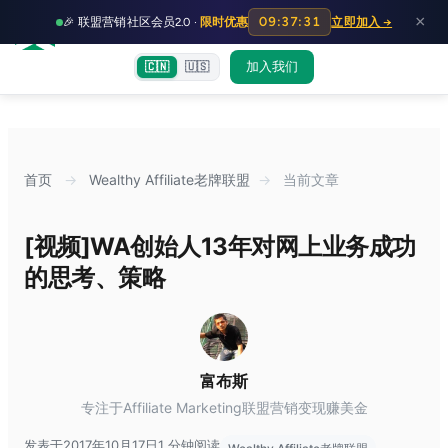
HOT
HO
×
09:37:30
🎉 联盟营销社区会员2.0 ·
限时优惠
立即加入 →
富裕者联盟
首页
文章
训练营
出海教程
认知偏差指南
社群交流
加入我们
🇨🇳
🇺🇸
首页
→
Wealthy Affiliate老牌联盟
→
当前文章
[视频]WA创始人13年对网上业务成功
的思考、策略
富布斯
专注于Affiliate Marketing联盟营销变现赚美金
发表于2017年10月17日
1 分钟阅读