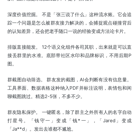
深度价值挖掘。 不是「张三说了什么」这种流水账。它会追
踪一个问题是怎么被群友接力解决的，会捕捉观点碰撞背后
的认知差异，还会把老手随口一说的经验变成方法论卡片。
排版直接能发。 12个语义化组件各司其职，出来就是可以直
接丢群里的水准。底部带社区水印和品牌标识，不用后期P
图。
群截图自动筛选。 群友发的截图，AI会判断有没有信息量。
工具界面、数据表格这种纳入PDF并标注说明，表情包和闲
聊截图跳过。精选2-5张，不多不少。
群友隐私保护。 一键匿名，除了群主之外所有人的名字自动
打星号。「钱守一」变成「钱*一」，「Jared」变成
「Ja**d」。发出去谁都不尴尬。