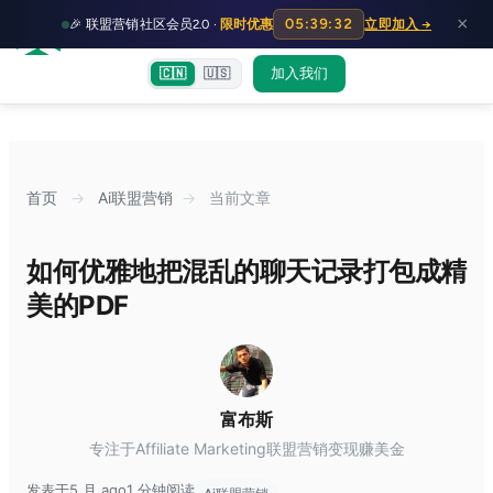
HOT
HO
×
05:39:31
🎉 联盟营销社区会员2.0 ·
限时优惠
立即加入 →
富裕者联盟
首页
文章
训练营
出海教程
认知偏差指南
社群交流
加入我们
🇨🇳
🇺🇸
首页
→
Ai联盟营销
→
当前文章
如何优雅地把混乱的聊天记录打包成精
美的PDF
富布斯
专注于Affiliate Marketing联盟营销变现赚美金
发表于5 月 ago
1 分钟阅读