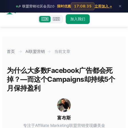
HOT
HO
×
17:08:34
🎉 联盟营销社区会员2.0 ·
限时优惠
立即加入 →
富裕者联盟
首页
文章
训练营
出海教程
认知偏差指南
社群交流
加入我们
🇨🇳
🇺🇸
首页
→
Ai联盟营销
→
当前文章
为什么大多数Facebook广告都会死
掉？—而这个Campaigns却持续5个
月保持盈利
富布斯
专注于Affiliate Marketing联盟营销变现赚美金