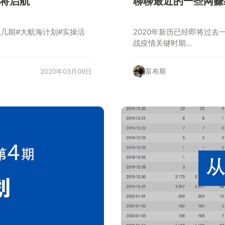
即将启航
聊聊最近的一些网赚
组织几期#大航海计划#实操活
2020年新历已经即将过去
战疫情关键时期...
富布斯
2020年03月09日