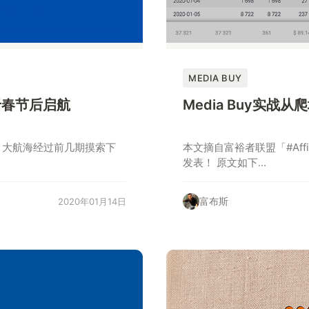
MEDIA BUY
将于春节后启航
Media Buy实战
，大航海经过前几期摸索下
本文摘自富裕者联盟「#Affi
发表！ 原文如下...
富布斯
2020年01月14日