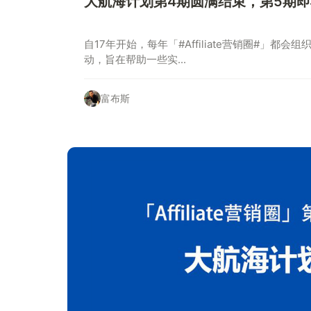
大航海计划第4期圆满结束，第5期
自17年开始，每年「#Affiliate营销圈#」都会
动，旨在帮助一些实...
富布斯