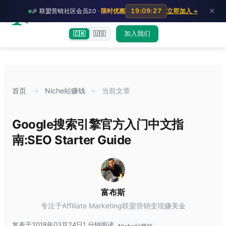
HOT
HO
×
19:09:27
🎉 联盟营销社区会员2.0 ·
限时优惠
立即加入 →
富裕者联盟
首页
文章
训练营
出海教程
认知偏差指南
社群交流
加入我们
🇨🇳
🇺🇸
首页
→
Niche站赚钱
→
当前文章
Google搜索引擎官方入门中文指
南:SEO Starter Guide
富布斯
专注于Affiliate Marketing联盟营销变现赚美金
发表于2018年03月24日
1 分钟阅读