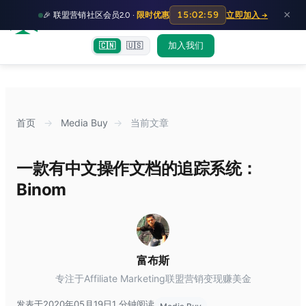
HOT
HO
×
15:02:59
🎉 联盟营销社区会员2.0 ·
限时优惠
立即加入 →
富裕者联盟
首页
文章
训练营
出海教程
认知偏差指南
社群交流
加入我们
🇨🇳
🇺🇸
首页
→
Media Buy
→
当前文章
一款有中文操作文档的追踪系统：
Binom
富布斯
专注于Affiliate Marketing联盟营销变现赚美金
发表于2020年05月19日
1 分钟阅读