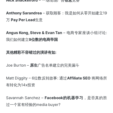
Nick Shackelford
– 一场现场广告
创意
竞赛
Anthony Sarandrea
– 获取顾客：我是如何从零开始建立19
万
Pay Per Lead
生意
Angus Kong, Steve & Evan Tan
– 电商专家座谈小组讨论:
我们如何建立
9位数的电商帝国
其他精彩不容错过的演讲有如:
Joe Burton –
原生
广告名单建立的完美漏斗
Matt Diggity – 6位数反转故事: 通过
Affiliate SEO
将网络所
有转化为14x投资
Savannah Sanchez –
Facebook
的机器学习
，是否真的胜
过一个富有经验的media buyer?