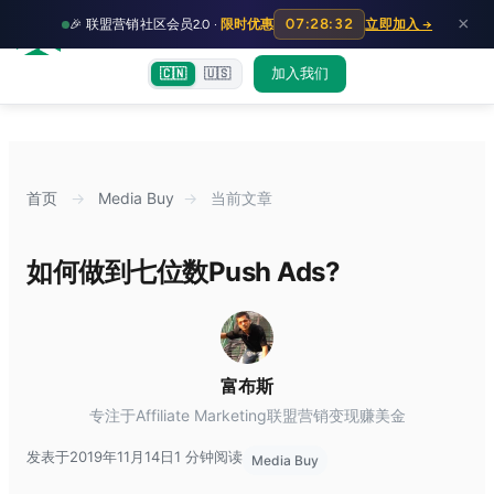
HOT
HO
×
07:28:32
🎉 联盟营销社区会员2.0 ·
限时优惠
立即加入 →
富裕者联盟
首页
文章
训练营
出海教程
认知偏差指南
社群交流
加入我们
🇨🇳
🇺🇸
首页
→
Media Buy
→
当前文章
如何做到七位数Push Ads?
富布斯
专注于Affiliate Marketing联盟营销变现赚美金
发表于2019年11月14日
1 分钟阅读
Media Buy