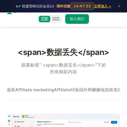
HOT
HO
×
14:47:21
🎉 联盟营销社区会员2.0 ·
限时优惠
立即加入 →
富裕者联盟
首页
文章
训练营
出海教程
认知偏差指南
社群交流
加入我们
🇨🇳
🇺🇸
<span>数据丢失</span>
探索标签" <span>数据丢失</span>"下的
所有精彩内容
最新
Affiliate marketing
Affiliate经验
国外网赚
赚钱指南
项目实