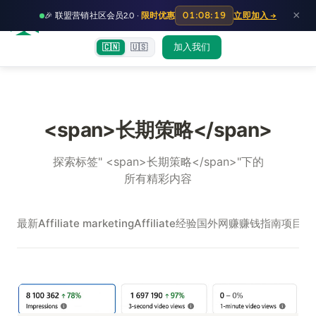
HOT
HO
×
01:08:19
🎉 联盟营销社区会员2.0 ·
限时优惠
立即加入 →
富裕者联盟
首页
文章
训练营
出海教程
认知偏差指南
社群交流
加入我们
🇨🇳
🇺🇸
<span>长期策略</span>
探索标签" <span>长期策略</span>"下的
所有精彩内容
最新
Affiliate marketing
Affiliate经验
国外网赚
赚钱指南
项目实