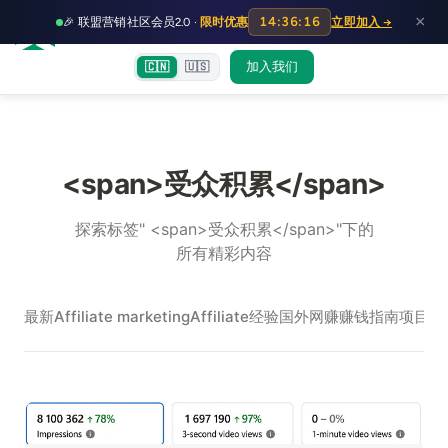
HOT
HO
×
14:36:16
🎉 联盟营销社区会员2.0 ·
限时优惠
立即加入 →
富裕者联盟
首页
文章
训练营
出海教程
认知偏差指南
社群交流
加入我们
🇨🇳
🇺🇸
<span>受众积累</span>
探索标签" <span>受众积累</span>"下的
所有精彩内容
最新
Affiliate marketing
Affiliate经验
国外网赚
赚钱指南
项目实