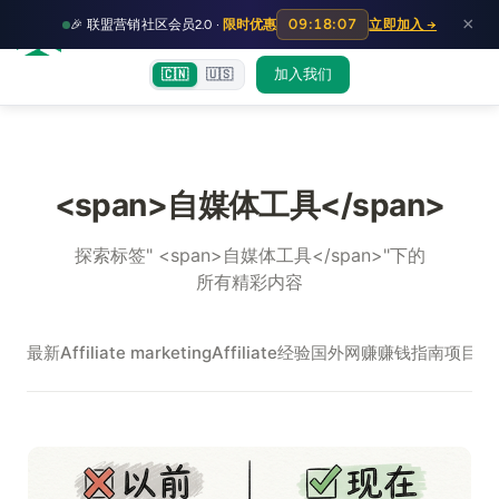
HOT
HO
×
09:18:06
🎉 联盟营销社区会员2.0 ·
限时优惠
立即加入 →
富裕者联盟
首页
文章
训练营
出海教程
认知偏差指南
社群交流
加入我们
🇨🇳
🇺🇸
<span>自媒体工具</span>
探索标签" <span>自媒体工具</span>"下的
所有精彩内容
最新
Affiliate marketing
Affiliate经验
国外网赚
赚钱指南
项目实