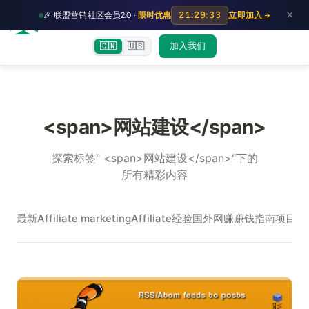
HOT
HO
×
21:29:33
🎉 联盟营销社区会员2.0 ·
限时优惠
立即加入 →
富裕者联盟
首页
文章
训练营
出海教程
认知偏差指南
社群交流
加入我们
🇨🇳
🇺🇸
<span>网站建设</span>
探索标签" <span>网站建设</span>"下的
所有精彩内容
最新
Affiliate marketing
Affiliate经验
国外网赚
赚钱指南
项目实