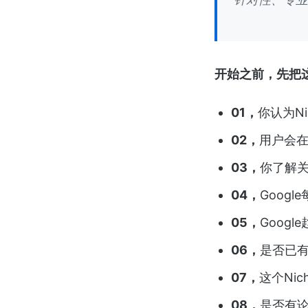
开始之前，先把
01，
你认为N
02，
用户会在
03，
你了解关
04，
Googl
05，
Goog
06，
是否已
07，
这个Ni
08，
是否有