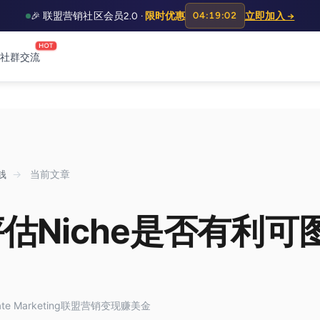
🎉 联盟营销社区会员2.0 ·
限时优惠
04:19:01
立即加入 →
HOT
社群交流
钱
→
当前文章
估Niche是否有利可
iate Marketing联盟营销变现赚美金