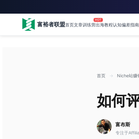
HOT
富裕者联盟
首页
文章
训练营
出海教程
认知偏差指南
首页
→
Niche站赚
如何评
富布斯
专注于Affil