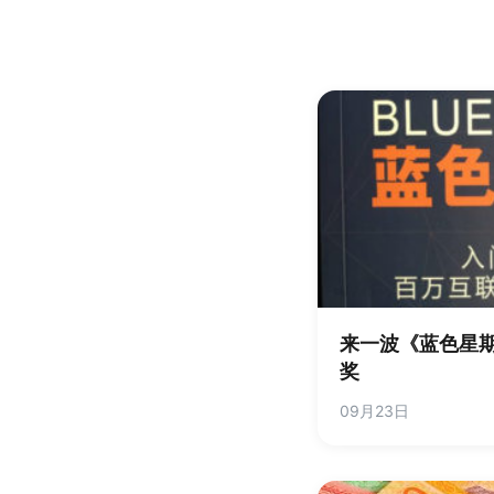
来一波《蓝色星
奖
09月23日