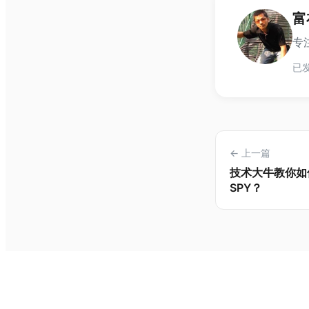
富
专注
已发
← 上一篇
技术大牛教你如
SPY？