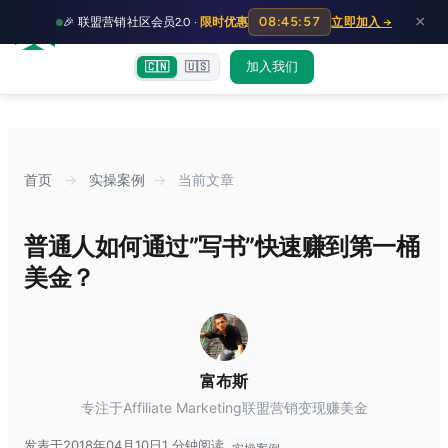
HOT
HO
×
08:45:55
🎉 联盟营销社区会员2.0 ·
限时优惠
立即加入 →
富裕者联盟
首页
文章
训练营
出海教程
认知偏差指南
社群交流
加入我们
🇨🇳
🇺🇸
首页
→
实操案例
→
当前文章
普通人如何通过”写书”快速赚到第一桶
美金？
富布斯
专注于Affiliate Marketing联盟营销变现赚美金
发表于2018年04月10日
1 分钟阅读