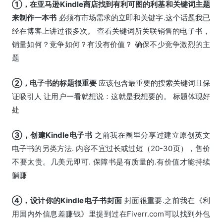
①，在亚马逊Kindle商店找到有利可图的利基和关键词主题
来制作一本书
必须有市场需求的立即和关键字.这个话题我已
经在博客上讲过很多次。 查看关键词所关联销售的电子书，
销量如何？竞争如何？有没有价值？ 确保不少竞争激烈的主
题
②，电子书的标题很重要
应该包含最重要的搜索关键词且保
证吸引人 让用户一看就想说：这就是我想要的。 标题体现好
处
③，创建Kindle电子书
之前我在圈里分享过建立原创英文
电子书的另类方法. 内容不宜过长或过短（20-30页），售价
不要太贵。几美元即可. 保障书是有质量的.有价值才能持续
躺赚
④，设计你的Kindle电子书封面
封面很重要.之前我在《利
用国内外信息差赚钱》里提到过在Fiverr.com可以找到外包