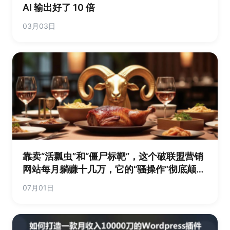
AI 输出好了 10 倍
03月03日
靠卖“活瓢虫”和“僵尸标靶”，这个破联盟营销
网站每月躺赚十几万，它的“骚操作”彻底颠覆
了你的赚钱观
07月01日