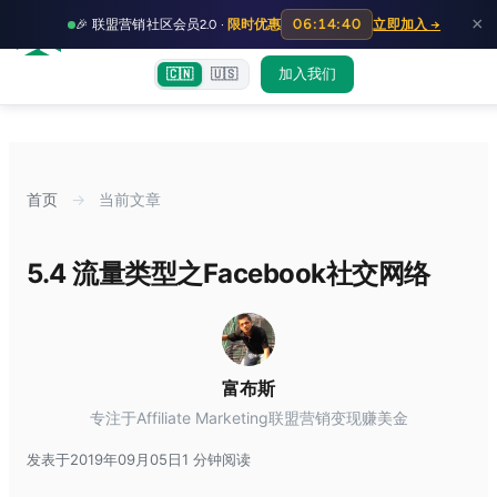
HOT
H
×
06:14:39
🎉 联盟营销社区会员2.0 ·
限时优惠
立即加入 →
富裕者联盟
首页
文章
训练营
出海教程
认知偏差指南
社群交流
加入我们
🇨🇳
🇺🇸
首页
→
当前文章
5.4 流量类型之Facebook社交网络
富布斯
专注于Affiliate Marketing联盟营销变现赚美金
发表于2019年09月05日
1 分钟阅读