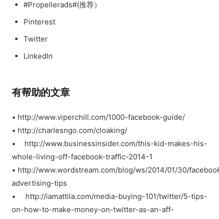
#Propellerads#(推荐）
Pinterest
Twitter
LinkedIn
有帮助的文章
• http://www.viperchill.com/1000-facebook-guide/
• http://charlesngo.com/cloaking/
• http://www.businessinsider.com/this-kid-makes-his-
whole-living-off-facebook-traffic-2014-1
• http://www.wordstream.com/blog/ws/2014/01/30/faceboo
advertising-tips
• http://iamattila.com/media-buying-101/twitter/5-tips-
on-how-to-make-money-on-twitter-as-an-aff-