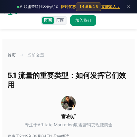
HOT
HO
×
14:56:15
🎉 联盟营销社区会员2.0 ·
限时优惠
立即加入 →
富裕者联盟
首页
文章
训练营
出海教程
认知偏差指南
社群交流
加入我们
🇨🇳
🇺🇸
首页
→
当前文章
5.1 流量的重要类型：如何发挥它们效
用
富布斯
专注于Affiliate Marketing联盟营销变现赚美金
发表于2019年09月04日
1 分钟阅读