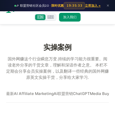
HOT
HO
×
19:35:32
🎉 联盟营销社区会员2.0 ·
限时优惠
立即加入 →
富裕者联盟
首页
文章
训练营
出海教程
认知偏差指南
社群交流
加入我们
🇨🇳
🇺🇸
实操案例
国外网赚这个行业瞬息万变.持续的学习能力很重要。阅
读老外分享的干货文章，理解和深谙作者之意。 本栏不
定期会分享会员实操案例，以及翻译一些经典的国外网赚
原英文实操干货，分享给大家学习.
最新
AI Affiliate Marketing
Ai联盟营销
ChatGPT
Media Buy
Me