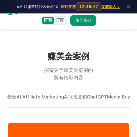
HOT
HO
×
12:45:47
🎉 联盟营销社区会员2.0 ·
限时优惠
立即加入 →
富裕者联盟
首页
文章
训练营
出海教程
认知偏差指南
社群交流
加入我们
🇨🇳
🇺🇸
赚美金案例
探索关于赚美金案例的
所有精彩内容
最新
AI Affiliate Marketing
Ai联盟营销
ChatGPT
Media Buy
Me