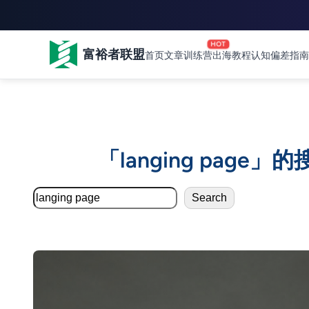
HOT
富裕者联盟
首页
文章
训练营
出海教程
认知偏差指南
跳
至
「langing page」
内
容
Search
Search