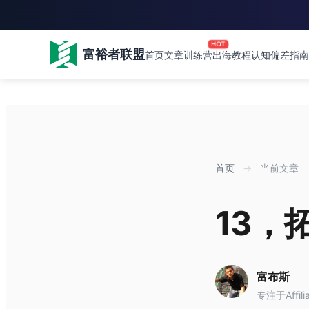
HOT
富裕者联盟
首页
文章
训练营
出海教程
认知偏差指南
首页
→
当前文章
13，
富布斯
专注于Affil