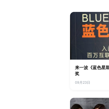
来一波《蓝色星
奖
09月23日