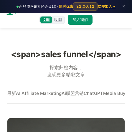
HOT
HO
×
22:00:12
🎉 联盟营销社区会员2.0 ·
限时优惠
立即加入 →
富裕者联盟
首页
文章
训练营
出海教程
认知偏差指南
社群交流
加入我们
🇨🇳
🇺🇸
<span>sales funnel</span>
探索归档内容，
发现更多精彩文章
最新
AI Affiliate Marketing
Ai联盟营销
ChatGPT
Media Buy
Me