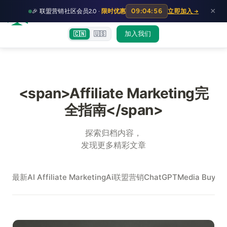
HOT
HO
×
09:04:55
🎉 联盟营销社区会员2.0 ·
限时优惠
立即加入 →
富裕者联盟
首页
文章
训练营
出海教程
认知偏差指南
社群交流
加入我们
🇨🇳
🇺🇸
<span>Affiliate Marketing完
全指南</span>
探索归档内容，
发现更多精彩文章
最新
AI Affiliate Marketing
Ai联盟营销
ChatGPT
Media Buy
Me