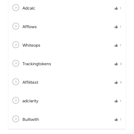
Adcalc
1
Afflows
1
Whiteops
1
Trackingtokens
3
Affilitest
3
adclarity
1
Builtwith
1