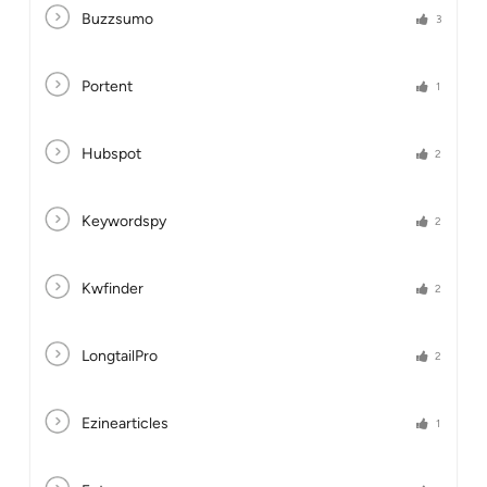
Buzzsumo
3
Portent
1
Hubspot
2
Keywordspy
2
Kwfinder
2
LongtailPro
2
Ezinearticles
1