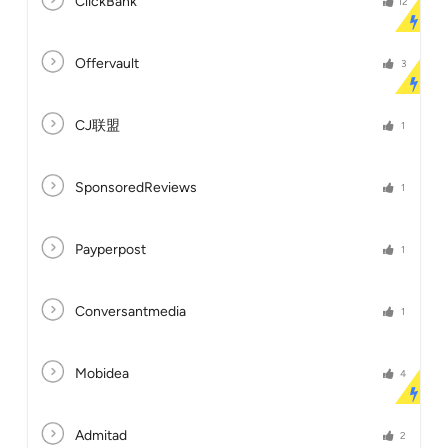
ClickBank
12
Offervault
3
CJ联盟
1
SponsoredReviews
1
Payperpost
1
Conversantmedia
1
Mobidea
4
Admitad
2