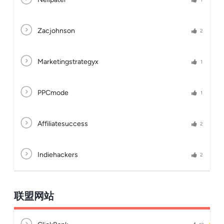
Zacjohnson
2
Marketingstrategyx
1
PPCmode
1
Affiliatesuccess
2
Indiehackers
2
联盟网站