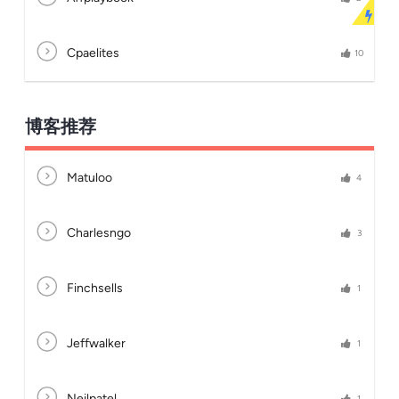
Cpaelites
10
博客推荐
Matuloo
4
Charlesngo
3
Finchsells
1
Jeffwalker
1
Neilpatel
1