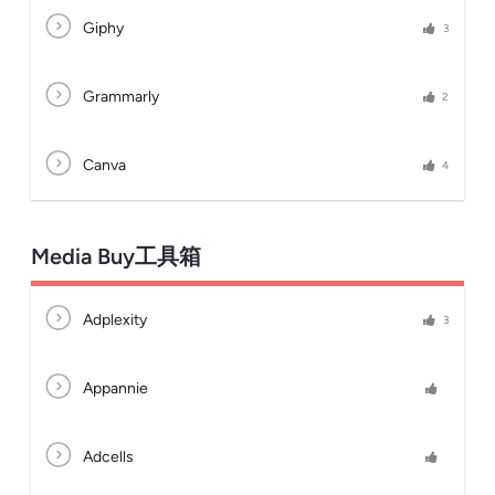
Giphy
3
Grammarly
2
Canva
4
Media Buy工具箱
Adplexity
3
Appannie
Adcells