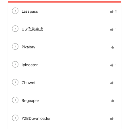
Lasspass
2
US信息生成
1
Pixabay
Iplocator
1
Zhuwei
1
Regexper
Y2BDownloader
1