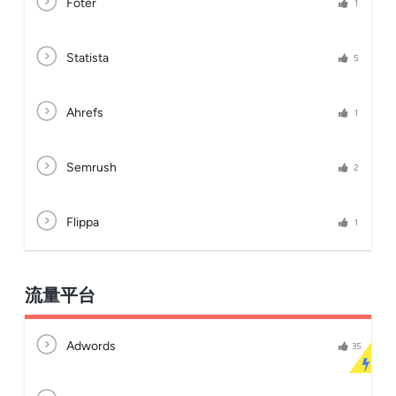
Foter
1
Statista
5
Ahrefs
1
Semrush
2
Flippa
1
流量平台
Adwords
35