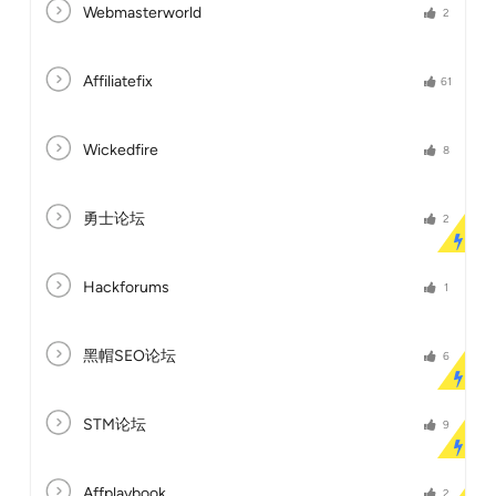
Webmasterworld
2
Affiliatefix
61
Wickedfire
8
勇士论坛
2
Hackforums
1
黑帽SEO论坛
6
STM论坛
9
Affplaybook
2