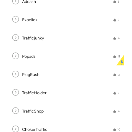
Adcash
5
Exoclick
2
Trafficjunky
4
Popads
11
PlugRush
3
TrafficHolder
2
TrafficShop
4
ChokerTraffic
10