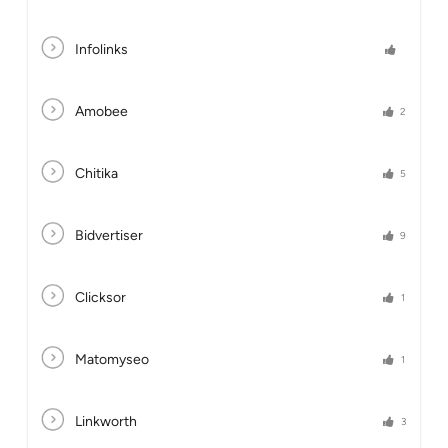
Infolinks
Amobee
2
Chitika
5
Bidvertiser
9
Clicksor
1
Matomyseo
1
Linkworth
3