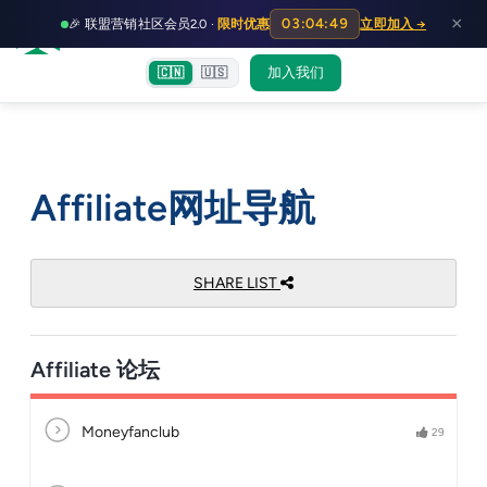
HOT
HO
×
03:04:48
🎉 联盟营销社区会员2.0 ·
限时优惠
立即加入 →
富裕者联盟
首页
文章
训练营
出海教程
认知偏差指南
社群交流
加入我们
🇨🇳
🇺🇸
跳
至
Affiliate网址导航
内
容
SHARE LIST
Affiliate 论坛
Moneyfanclub
29