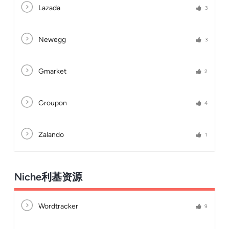
Lazada
3
Newegg
3
Gmarket
2
Groupon
4
Zalando
1
Niche利基资源
Wordtracker
9